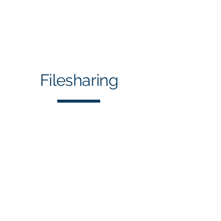
Büro für unterirdische
Infrastruktur-
Michael Kappius
www.buikappius.com
Filesharing